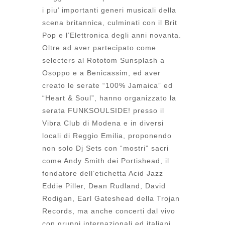
i piu’ importanti generi musicali della
scena britannica, culminati con il Brit
Pop e l’Elettronica degli anni novanta.
Oltre ad aver partecipato come
selecters al Rototom Sunsplash a
Osoppo e a Benicassim, ed aver
creato le serate “100% Jamaica” ed
“Heart & Soul”, hanno organizzato la
serata FUNKSOULSIDE! presso il
Vibra Club di Modena e in diversi
locali di Reggio Emilia, proponendo
non solo Dj Sets con “mostri” sacri
come Andy Smith dei Portishead, il
fondatore dell’etichetta Acid Jazz
Eddie Piller, Dean Rudland, David
Rodigan, Earl Gateshead della Trojan
Records, ma anche concerti dal vivo
con gruppi internazionali ed italiani